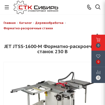
Главная
-
Каталог
-
Деревообработка
-
Форматно-раскроечные станки
JET JTSS-1600-M Форматно-раскроечный
0
станок 230 В
0
0