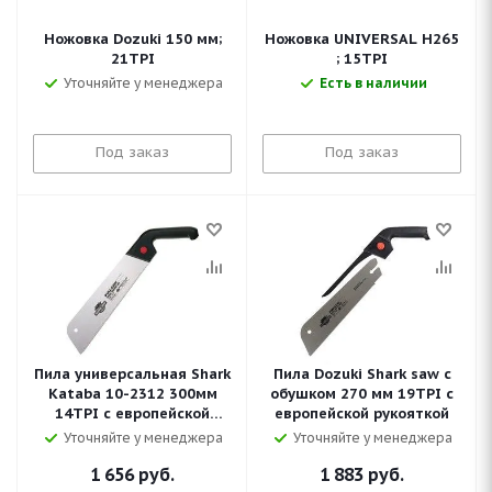
Ножовка Dozuki 150 мм;
Ножовка UNIVERSAL H265
21TPI
; 15TPI
Уточняйте у менеджера
Есть в наличии
Под заказ
Под заказ
Пила универсальная Shark
Пила Dozuki Shark saw с
Kataba 10-2312 300мм
обушком 270 мм 19TPI с
14TPI с европейской
европейской рукояткой
рукояткой
Уточняйте у менеджера
Уточняйте у менеджера
1 656
руб.
1 883
руб.