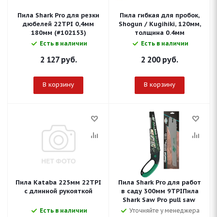
Пила Shark Pro для резки
Пила гибкая для пробок,
дюбелей 22TPI 0,4мм
Shogun / Kugihiki, 120мм,
180мм (#102153)
толщина 0.4мм
Есть в наличии
Есть в наличии
2 127
руб.
2 200
руб.
В корзину
В корзину
Пила Kataba 225мм 22TPI
Пила Shark Pro для работ
с длинной рукояткой
в саду 300мм 9TPIПила
Shark Saw Pro pull saw
Есть в наличии
Уточняйте у менеджера