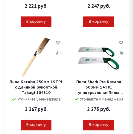
2 221
руб.
2 247
руб.
В корзину
В корзину
Пила Kataba 250мм 19TPI
Пила Shark Pro Kataba
с длинной рукояткой
300мм 14TPI
Takagi 104310
универсальнаяПилы
универсальные Shark Saw
Уточняйте у менеджера
Уточняйте у менеджера
Pro pull saw
2 267
руб.
2 273
руб.
В корзину
В корзину