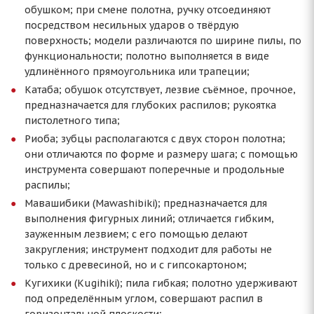
обушком; при смене полотна, ручку отсоединяют
посредством несильных ударов о твёрдую
поверхность; модели различаются по ширине пилы, по
функциональности; полотно выполняется в виде
удлинённого прямоугольника или трапеции;
Катаба; обушок отсутствует, лезвие съёмное, прочное,
предназначается для глубоких распилов; рукоятка
пистолетного типа;
Риоба; зубцы располагаются с двух сторон полотна;
они отличаются по форме и размеру шага; с помощью
инструмента совершают поперечные и продольные
распилы;
Мавашибики (Mawashibiki); предназначается для
выполнения фигурных линий; отличается гибким,
зауженным лезвием; с его помощью делают
закругления; инструмент подходит для работы не
только с древесиной, но и с гипсокартоном;
Кугихики (Kugihiki); пила гибкая; полотно удерживают
под определённым углом, совершают распил в