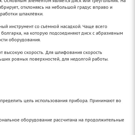
 Основным элементом является диск или треугольник. На
брирует, отклоняясь на небольшой градус вправо и
бработки шпаклёвки.
ый инструмент со съёмной насадкой. Чаще всего
о болгарка, на которую подсоединяют диск с абразивным
ости оборудования.
т высокую скорость. Для шлифования скорость
ших ровных поверхностей, для недолгой работы.
пределить цель использования прибора. Принимают во
ональное оборудование рассчитана на продолжительные