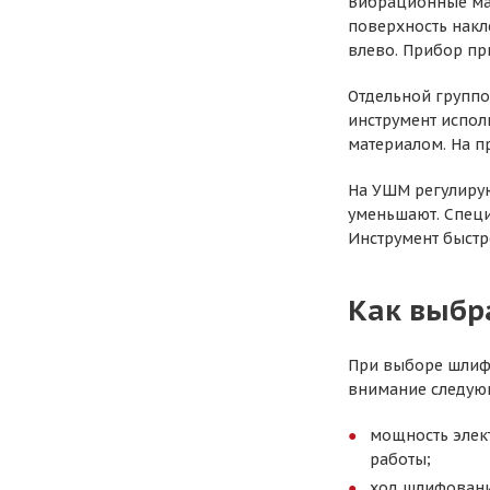
Вибрационные маш
поверхность накл
влево. Прибор пр
Отдельной группо
инструмент испол
материалом. На п
На УШМ регулирую
уменьшают. Специ
Инструмент быстр
Как выбр
При выборе шлифо
внимание следую
мощность элек
работы;
ход шлифовани