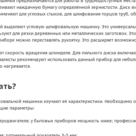
инки предназначаются для работы в труднодоступных местах.
еивают наждачную бумагу определённой зернистости. Диск ви
именяют для угловых стыков, для шлифования торцов труб, о
й выделяют угловую шлифовальную машинку. Это универсальн
ьзуют для резки деревянных или металлических заготовок. Эт
риборе можно переставлять рукоятку. Это расширяет возможн
т скорость вращения шпинделя. Для пильного диска включаю
алисты рекомендуют использовать данный прибор для неболь
о нагревается.
ать?
вальной машинки изучают её характеристики. Необходимо о
щие параметры:
тродвигателя; у бытовых приборов мощность ниже; професси
я; оптимальный показатель 3-5 мм;