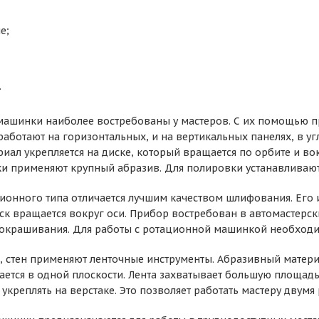
е;
.
ашинки наиболее востребованы у мастеров. С их помощью п
 работают на горизонтальных, и на вертикальных панелях, в у
иал укрепляется на диске, который вращается по орбите и вок
ки применяют крупный абразив. Для полировки устанавливаю
ионного типа отличается лучшим качеством шлифования. Его и
ск вращается вокруг оси. Прибор востребован в автомастерск
окрашивания. Для работы с ротационной машинкой необходим
а, стен применяют ленточные инструменты. Абразивный материа
гается в одной плоскости. Лента захватывает большую площа
укреплять на верстаке. Это позволяет работать мастеру двумя