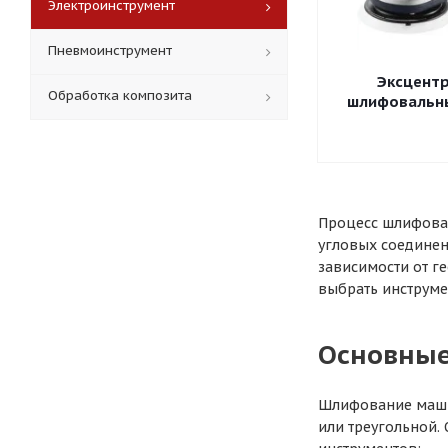
Электроинструмент
Пневмоинструмент
Эксцент
Обработка композита
шлифовальн
Процесс шлифован
угловых соедине
зависимости от г
выбрать инструме
Основные
Шлифование машин
или треугольной.