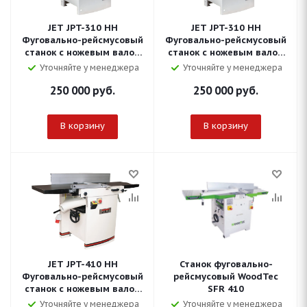
JET JPT-310 HH
JET JPT-310 HH
Фуговально-рейсмусовый
Фуговально-рейсмусовый
станок с ножевым валом
станок с ножевым валом
«helical» 230 В
«helical» 400 В
Уточняйте у менеджера
Уточняйте у менеджера
250 000
руб.
250 000
руб.
В корзину
В корзину
JET JPT-410 HH
Станок фуговально-
Фуговально-рейсмусовый
рейсмусовый WoodTec
станок с ножевым валом
SFR 410
«helical»
Уточняйте у менеджера
Уточняйте у менеджера