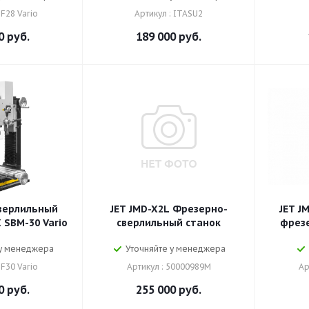
BF28 Vario
Артикул : ITASU2
0
руб.
189 000
руб.
верлильный
JET JMD-X2L Фрезерно-
JET J
 SBM-30 Vario
сверлильный станок
фрез
 у менеджера
Уточняйте у менеджера
BF30 Vario
Артикул : 50000989M
Ар
0
руб.
255 000
руб.