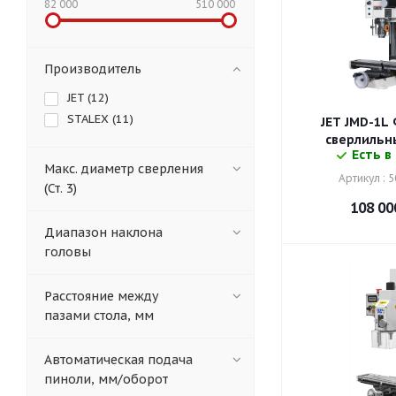
82 000
510 000
Производитель
JET (
12
)
STALEX (
11
)
JET JMD-1L
сверлильн
Есть в
Макс. диаметр сверления
Артикул : 
(Ст. 3)
108 00
Диапазон наклона
головы
Расстояние между
пазами стола, мм
Автоматическая подача
пиноли, мм/оборот