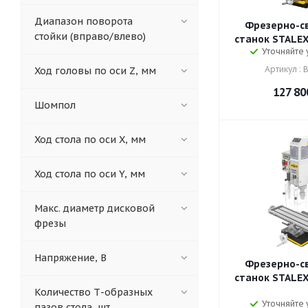
Диапазон поворота
Фрезерно-с
стойки (вправо/влево)
станок STALEX
Уточняйте
Артикул : 
Ход головы по оси Z, мм
127 80
Шомпол
Ход стола по оси Х, мм
Ход стола по оси Y, мм
Макс. диаметр дисковой
фрезы
Напряжение, В
Фрезерно-с
станок STALEX
Количество Т-образных
Уточняйте
пазов стола, шт