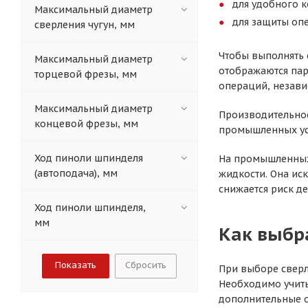
для удобного 
Максимальный диаметр
для защиты опе
сверления чугун, мм
Чтобы выполнять 
Максимальный диаметр
отображаются пар
торцевой фрезы, мм
операций, независ
Максимальный диаметр
Производительнос
концевой фрезы, мм
промышленных уст
Ход пиноли шпинделя
На промышленных
(автоподача), мм
жидкости. Она ис
снижается риск д
Ход пиноли шпинделя,
мм
Как выбр
Сбросить
При выборе сверл
Необходимо учиты
дополнительные о