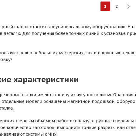
1
2
рный станок относится к универсальному оборудованию. На н
 в деталях. Для получения более точных линий к установке п
ользуют, как в небольших мастерских, так и в крупных цехах
новку?
кие характеристики
резерные станки имеют станину из чугунного литья. Она прида
, отдельные модели оснащены магнитной подошвой. Оборудов
талла.
ерских с малым объёмом работ используют ручные сверлильно
е количество заготовок, выполнить тонкие разрезы или отверс
анавливают системы с ЧПУ.