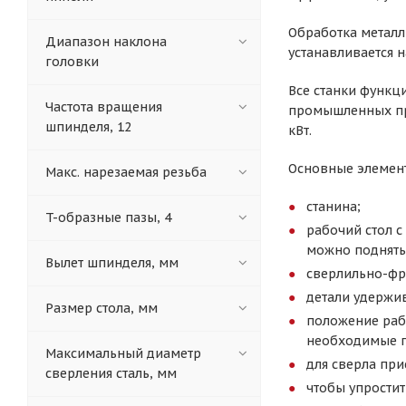
Обработка металл
Диапазон наклона
устанавливается н
головки
Все станки функц
Частота вращения
промышленных пре
шпинделя, 12
кВт.
Основные элемен
Макс. нарезаемая резьба
станина;
T-образные пазы, 4
рабочий стол с
можно поднять 
Вылет шпинделя, мм
сверлильно-фре
детали удержи
Размер стола, мм
положение рабо
необходимые 
Максимальный диаметр
для сверла при
сверления сталь, мм
чтобы упростит