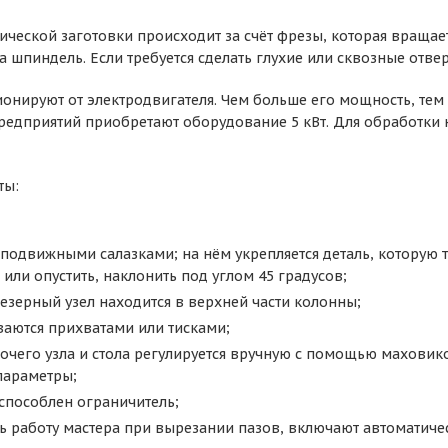
ической заготовки происходит за счёт фрезы, которая вращае
а шпиндель. Если требуется сделать глухие или сквозные отвер
ионируют от электродвигателя. Чем больше его мощность, тем
дприятий приобретают оборудование 5 кВт. Для обработки н
ты:
 подвижными салазками; на нём укрепляется деталь, которую т
или опустить, наклонить под углом 45 градусов;
зерный узел находится в верхней части колонны;
ваются прихватами или тисками;
чего узла и стола регулируется вручную с помощью маховико
параметры;
способлен ограничитель;
ь работу мастера при вырезании пазов, включают автоматиче