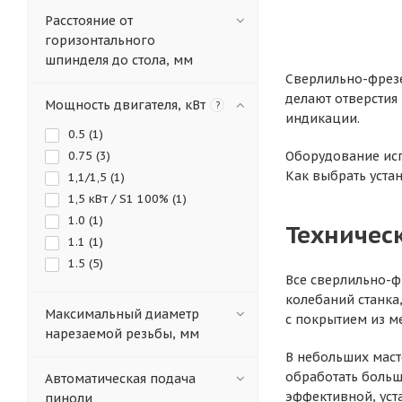
Расстояние от
горизонтального
шпинделя до стола, мм
Сверлильно-фрезе
делают отверстия
Мощность двигателя, кВт
?
индикации.
0.5 (
1
)
0.75 (
3
)
Оборудование исп
Как выбрать уста
1,1/1,5 (
1
)
1,5 кВт / S1 100% (
1
)
1.0 (
1
)
Техничес
1.1 (
1
)
1.5 (
5
)
Все сверлильно-ф
колебаний станка
Максимальный диаметр
с покрытием из ме
нарезаемой резьбы, мм
В небольших маст
обработать большо
Автоматическая подача
эффективной, уст
пиноли