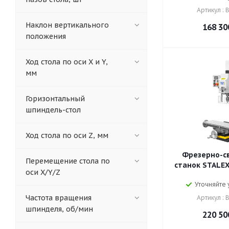
Артикул : 
Наклон вертикального
168 30
положения
Ход стола по оси X и Y,
мм
Горизонтальный
шпиндель-стол
Ход стола по оси Z, мм
Фрезерно-с
Перемещение стола по
станок STALEX
оси X/Y/Z
Уточняйте
Частота вращения
Артикул : 
шпинделя, об/мин
220 50