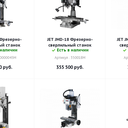
 Фрезерно-
JET JMD-18 Фрезерно-
JET 
ый станок
сверлильный станок
све
 наличии
Есть в наличии
50000045M
Артикул : 350018M
Ар
0
руб.
355 500
руб.