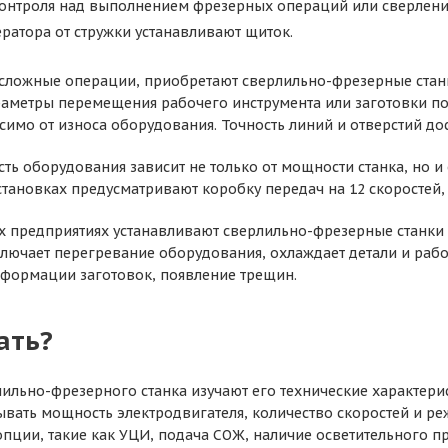
контроля над выполнением фрезерных операций или сверлени
ратора от стружки устанавливают щиток.
сложные операции, приобретают сверлильно-фрезерные станк
аметры перемещения рабочего инструмента или заготовки по 
имо от износа оборудования. Точность линий и отверстий дост
ть оборудования зависит не только от мощности станка, но и 
ановках предусматривают коробку передач на 12 скоростей,
 предприятиях устанавливают сверлильно-фрезерные станки
ключает перегревание оборудования, охлаждает детали и рабо
еформации заготовок, появление трещин.
ать?
ильно-фрезерного станка изучают его технические характери
вать мощность электродвигателя, количество скоростей и р
пции, такие как УЦИ, подача СОЖ, наличие осветительного п