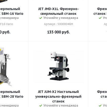
верлильный
JET JMD-X1L Фрезерно-
Фрез
 SBM-16 Vario
сверлильный станок
станок 
 у менеджера
Уточняйте у менеджера
Ут
BF16 Vario
Артикул : 50000046M
Ар
0
руб.
135 000
руб.
верлильный
JET JUM-X2 Настольный
Фрез
 SBM-28 Vario
универсально-фрезерный
ста
станок
 у менеджера
Уточняйте у менеджера
Ут