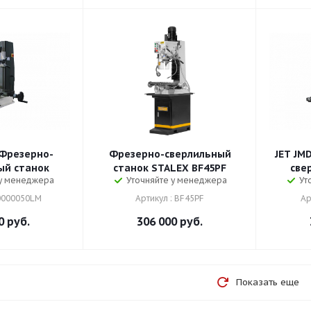
 Фрезерно-
Фрезерно-сверлильный
JET JM
ый станок
станок STALEX BF45PF
све
 у менеджера
Уточняйте у менеджера
Ут
50000050LM
Артикул : BF45PF
Ар
0
руб.
306 000
руб.
Показать еще