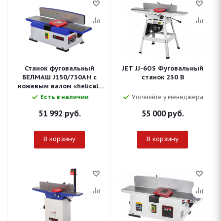
Станок фуговальный
JET JJ-6OS Фуговальный
БЕЛМАШ J150/730AH с
станок 230 В
ножевым валом «helical»
(S214A)
Есть в наличии
Уточняйте у менеджера
51 992
руб.
55 000
руб.
В корзину
В корзину