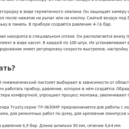
егородку в виде герметичного клапана. Он защищает камеру 
ся после нажатия на рычаг или на кнопку. Сжатый воздух по
ку в панель. В приборе создаётся давление 4-7,6 бар.
ал находится в специальном отсеке. Он располагается внизу п
лект в виде кассет. В каждой по 100 штук. Их устанавливают в 
удование имеет регулировку скорости выстрелов, настройку
ать?
пневматический пистолет выбирают в зависимости от област
н работать прибор, давление, которое в нём создаётся. Обр
стера комфортной, упрощают процесс монтажа, увеличивают 
нда Trusty серии TP-0630МР предназначается для работы с из
ели, для ремонтных работ по дому, для крепления плинтусов 
я давление 6,9 бар. Длина шпильки 30 мм, сечение 0,64 мм.