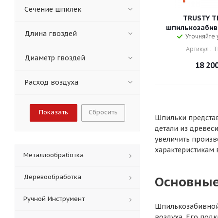
Сечение шпилек
TRUSTY T
шпилькозабив
Длина гвоздей
Уточняйте
Артикул : 
Диаметр гвоздей
18 20
Расход воздуха
Сбросить
Шпильки представ
детали из древес
увеличить произв
характеристикам
Металлообработка
Деревообработка
Основные
Ручной Инструмент
Шпилькозабивной 
воздуха. Его подк