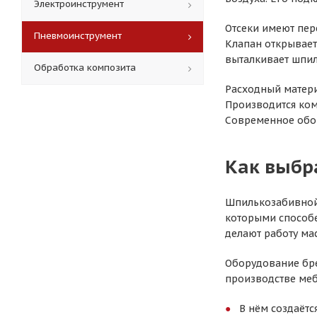
Электроинструмент
Отсеки имеют пер
Пневмоинструмент
Клапан открывает
выталкивает шпиль
Обработка композита
Расходный матери
Производится комп
Современное обор
Как выбр
Шпилькозабивной 
которыми способе
делают работу ма
Оборудование бре
производстве меб
В нём создаётс