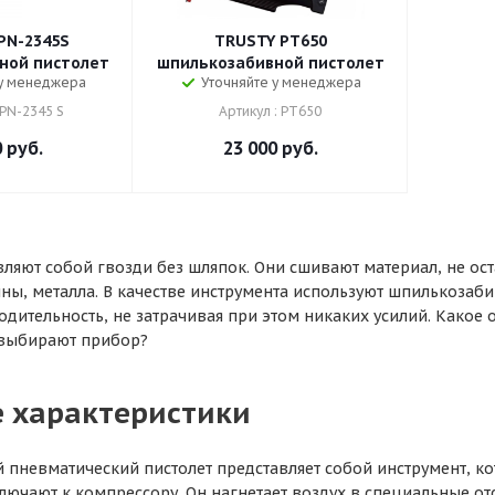
PN-2345S
TRUSTY PT650
ной пистолет
шпилькозабивной пистолет
 у менеджера
Уточняйте у менеджера
TPN-2345 S
Артикул : PT650
0
руб.
23 000
руб.
ляют собой гвозди без шляпок. Они сшивают материал, не ос
ины, металла. В качестве инструмента используют шпилькоза
одительность, не затрачивая при этом никаких усилий. Како
 выбирают прибор?
 характеристики
пневматический пистолет представляет собой инструмент, к
лючают к компрессору. Он нагнетает воздух в специальные от