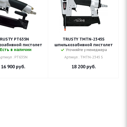
RUSTY PT635N
TRUSTY TMTN-2345S
озабивной пистолет
шпилькозабивной пистолет
Есть в наличии
Уточняйте у менеджера
Артикул : PT635N
Артикул : TMTN-2345 S
16 900
руб.
18 200
руб.