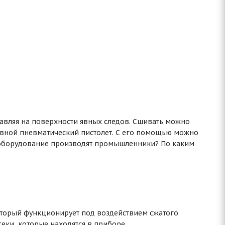
тавляя на поверхности явных следов. Сшивать можно
бивной пневматический пистолет. С его помощью можно
е оборудование производят промышленники? По каким
оторый функционирует под воздействием сжатого
секи, которые находятся в приборе.