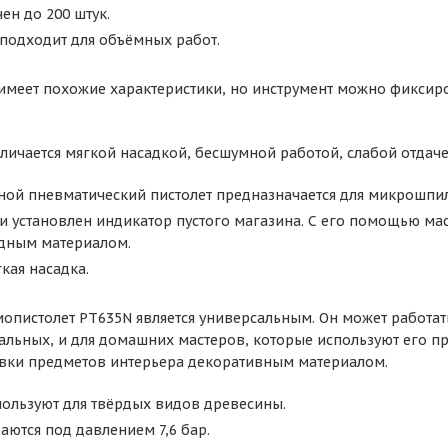
ен до 200 штук.
подходит для объёмных работ.
меет похожие характеристики, но инструмент можно фиксиров
личается мягкой насадкой, бесшумной работой, слабой отдачей
ой пневматический пистолет предназначается для микрошпиле
и установлен индикатор пустого магазина. С его помощью мас
одным материалом.
кая насадка.
пистолет РТ635N является универсальным. Он может работать
альных, и для домашних мастеров, которые используют его п
вки предметов интерьера декоративным материалом.
пользуют для твёрдых видов древесины.
ются под давлением 7,6 бар.