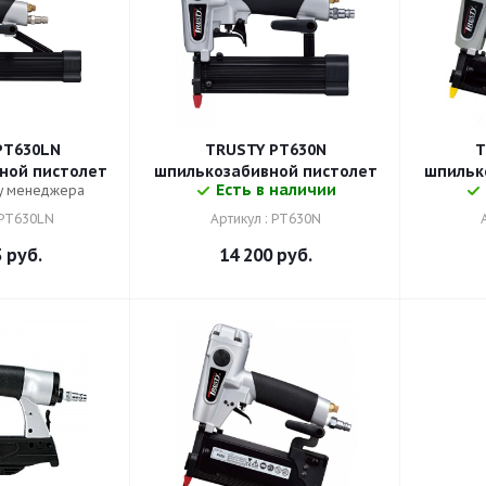
PT630LN
TRUSTY PT630N
T
ной пистолет
шпилькозабивной пистолет
шпильк
Есть в наличии
 у менеджера
 PT630LN
Артикул : PT630N
3
руб.
14 200
руб.