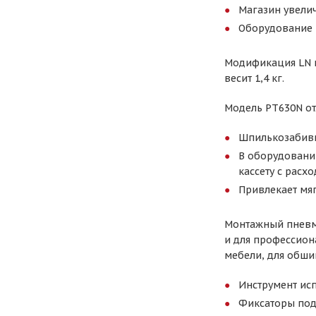
Магазин увелич
Оборудование 
Модификация LN и
весит 1,4 кг.
Модель РТ630N от
Шпилькозабивн
В оборудовани
кассету с расх
Привлекает мяг
Монтажный пневмо
и для профессион
мебели, для обши
Инструмент ис
Фиксаторы пода