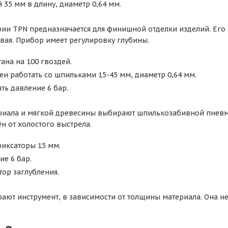
 35 мм в длину, диаметр 0,64 мм.
ии TPN предназначается для финишной отделки изделий. Его
вая. Прибор имеет регулировку глубины.
тана на 100 гвоздей.
н работать со шпильками 15-45 мм, диаметр 0,64 мм.
ать давление 6 бар.
риала и мягкой древесины выбирают шпилькозабивной пневм
н от холостого выстрела.
фиксаторы 15 мм.
ие 6 бар.
тор заглубления.
ают инструмент, в зависимости от толщины материала. Она н