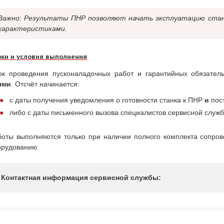
Важно: Результаты ПНР позволяют начать эксплуатацию стан
характеристиками.
оки и условия выполнения
ок проведения пусконаладочных работ и гарантийных обязател
ями
. Отсчёт начинается:
с даты получения уведомления о готовности станка к ПНР
и
пост
либо с даты письменного вызова специалистов сервисной служ
боты выполняются только при наличии полного комплекта сопров
орудованию.
Контактная информация сервисной службы: