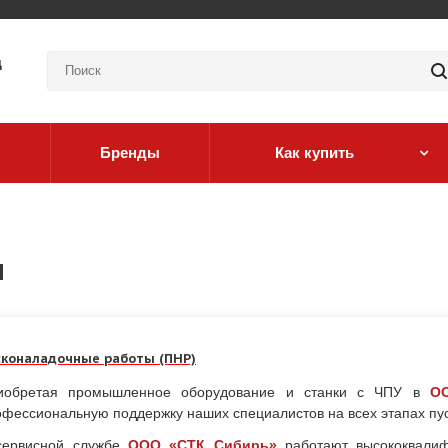
д
Бренды
Как купить
ы
сконаладочные работы (ПНР)
иобретая промышленное оборудование и станки с ЧПУ в
О
фессиональную поддержку наших специалистов на всех этапах пус
сервисной службе
ООО «СТК Сибирь»
работают высококвалиф