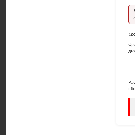
Ср
Ср
дн
Ра
об