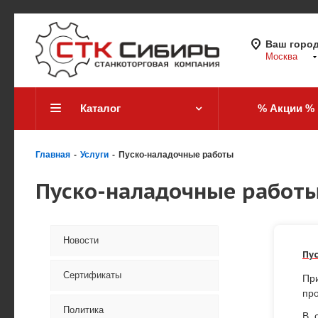
Ваш горо
Москва
Каталог
% Акции %
Главная
-
Услуги
-
Пуско-наладочные работы
Пуско-наладочные работ
Новости
Пу
Сертификаты
Пр
про
Политика
В 