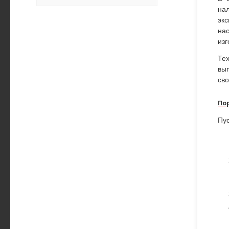
на
экс
на
изг
Те
вы
св
По
Пу