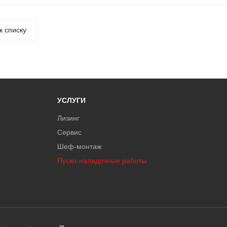
к списку
УСЛУГИ
Лизинг
Сервис
Шеф-монтаж
Пуско-наладочные работы