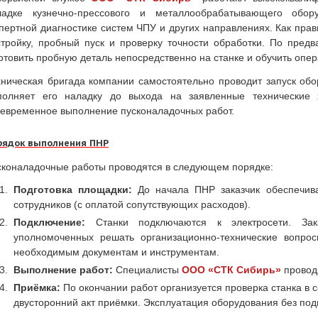
ладке кузнечно-прессового и металлообрабатывающего обору
пертной диагностике систем ЧПУ и других направлениях. Как пра
стройку, пробный пуск и проверку точности обработки. По пред
отовить пробную деталь непосредственно на станке и обучить опе
хническая бригада компании самостоятельно проводит запуск об
полняет его наладку до выхода на заявленные технические х
оевременное выполнение пусконаладочных работ.
рядок выполнения ПНР
сконаладочные работы проводятся в следующем порядке:
Подготовка площадки:
До начала ПНР заказчик обеспечива
сотрудников (с оплатой сопутствующих расходов).
Подключение:
Станки подключаются к электросети. Заказ
уполномоченных решать организационно-технические вопрос
необходимым документам и инструментам.
Выполнение работ:
Специалисты
ООО «СТК Сибирь»
проводя
Приёмка:
По окончании работ организуется проверка станка в 
двусторонний акт приёмки. Эксплуатация оборудования без под