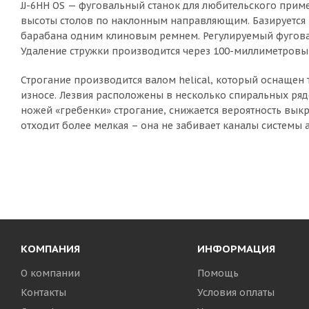
JJ-6HH OS — фуговальный станок для любительского прим
высоты столов по наклонным направляющим. Базируется 
барабана одним клиновым ремнем. Регулируемый фугова
Удаление стружки производится через 100-миллиметровый
Строгание производится валом helical, который оснаще
износе. Лезвия расположены в несколько спиральных рядо
ножей «гребенки» строгание, снижается вероятность вык
отходит более мелкая – она не забивает каналы системы 
КОМПАНИЯ
ИНФОРМАЦИЯ
О компании
Помощь
Контакты
Условия оплаты