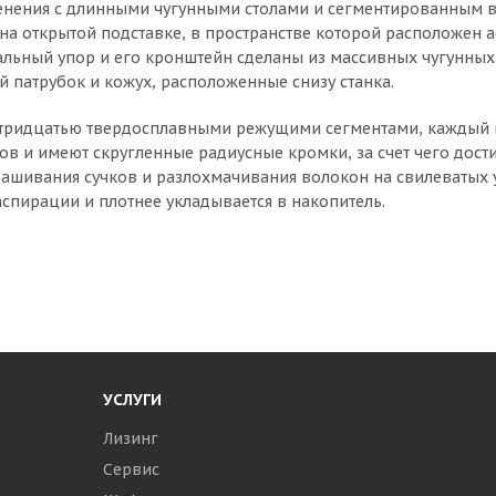
енения с длинными чугунными столами и сегментированным вы
на открытой подставке, в пространстве которой расположен
льный упор и его кронштейн сделаны из массивных чугунны
 патрубок и кожух, расположенные снизу станка.
н тридцатью твердосплавными режущими сегментами, каждый 
в и имеют скругленные радиусные кромки, за счет чего дости
рашивания сучков и разлохмачивания волокон на свилеватых 
аспирации и плотнее укладывается в накопитель.
УСЛУГИ
Лизинг
Сервис