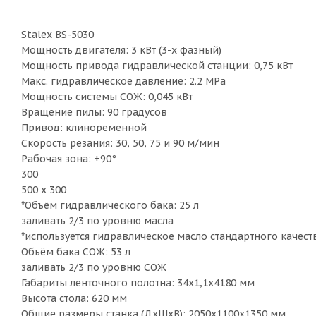
Stalex BS-5030
Мощность двигателя: 3 кВт (3-х фазный)
Мощность привода гидравлической станции: 0,75 кВт
Макс. гидравлическое давление: 2.2 МРа
Мощность системы СОЖ: 0,045 кВт
Вращение пилы: 90 градусов
Привод: клиноременной
Скорость резания: 30, 50, 75 и 90 м/мин
Рабочая зона: +90°
300
500 х 300
*Объём гидравлического бака: 25 л
заливать 2/3 по уровню масла
*используется гидравлическое масло стандартного качеств
Объём бака СОЖ: 53 л
заливать 2/3 по уровню СОЖ
Габариты ленточного полотна: 34х1,1х4180 мм
Высота стола: 620 мм
Общие размеры станка (ДхШхВ): 2050х1100х1350 мм